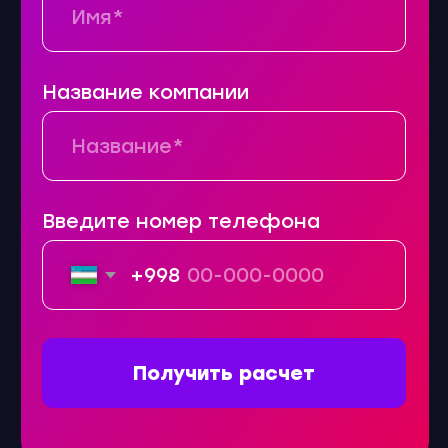
15 лет на рынке
Узбекистана
У нас большой опыт,
поэтому важные проекты
доверяют именно нам.
Компетентная
команда
Мы взращиваем таланты
и сохраняем опыт каждого
проекта внутри компании.
Работаем
на результат