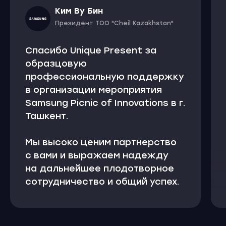
Ким Ву Бин
Президент TOO "Cheil Kazakhstan"
Оставьте заявку — мы
Спасибо Unique Present за
предложим формат
образцовую
под ваши задачи
профессиональную поддержку
в организации мероприятия
Samsung Picnic of Innovations в г.
Ташкент.
Мы высоко ценим партнерство
с вами и выражаем надежду
на дальнейшее плодотворное
сотрудничество и общий успех.
+998