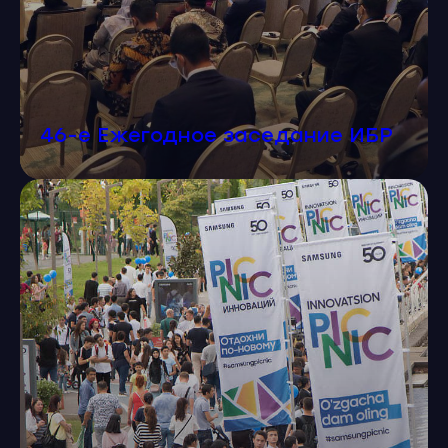
4
под задачи клиента.
Опыт работы с IT,
банками, FMCG
и другими
отраслями.
5
46-е Ежегодное заседание ИБР
6
Внимание к деталям
и эстетике —
Репутационные
соответствие tone
гарантии:
of voice бренда.
мероприятия,
которые
демонстрируют
уровень компании.