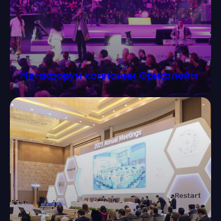
Почему мы?
Мегафорум компании Орифлейм
1
2
Креатив
и операционная
Прозрачные
дисциплина.
процессы, смета
и контрольные точки.
3
Гибкость форматов
и кастомизация