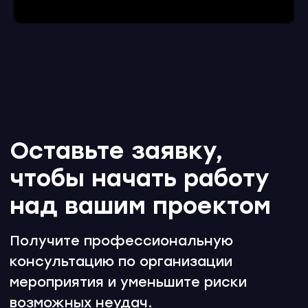
позвонить
+998 78 555-84-84
написать
info@upc.uz
подписаться
Заказать
© Unique Present Media Holding