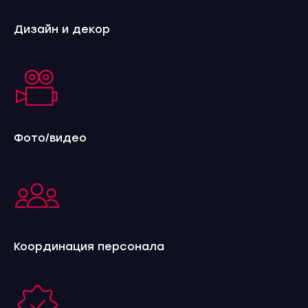
Дизайн и декор
Unique Present Media
Holding
Головной офис
+998 78 150-84-
info@upc.uz
84
Скачать презентацию
Фото/видео
Координация персонала