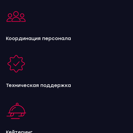
Координация персонала
Техническая поддержка
Unique Present Media
Holding
Головной офис
+998 78 150-84-
info@upc.uz
84
Скачать презентацию
Кейтеринг